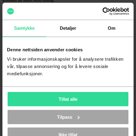
Fyll ut skjema her
Alt om turbussleie
Representerer du en bedrift eller annen aktør som ønsker å se på
muligheter for transportavtale? Send en e-post til
tur@tide.no
for en
Samtykke
Detaljer
Om
prat om skreddersydde avtaler og løsninger for din virksomhet.
Denne nettsiden anvender cookies
Vi bruker informasjonskapsler for å analysere trafikken
vår, tilpasse annonsering og for å levere sosiale
mediefunksjoner.
Tillat alle
Tilpass
Ikke tillat