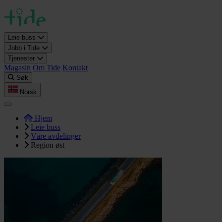
Leie buss
Jobb i Tide
Tjenester
Magasin
Om Tide
Kontakt
Søk
Norsk
Hjem
Leie buss
Våre avdelinger
Region øst