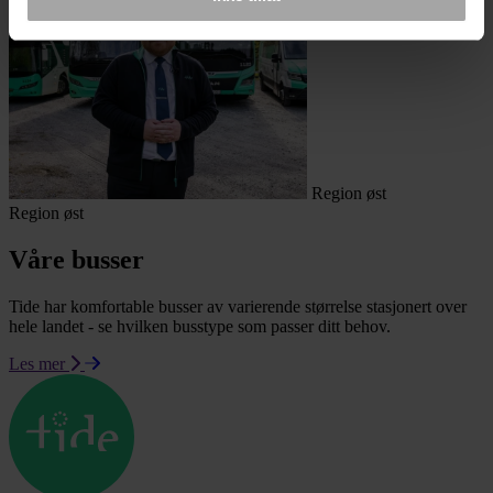
Region øst
Region øst
Våre busser
Tide har komfortable busser av varierende størrelse stasjonert over
hele landet - se hvilken busstype som passer ditt behov.
Les mer