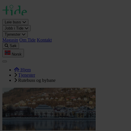
Leie buss
Jobb i Tide
Tjenester
Magasin
Om Tide
Kontakt
Søk
Norsk
Hjem
Tjenester
Rutebuss og bybane