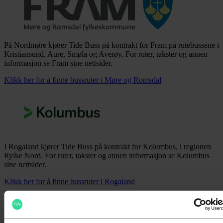
På Nordmøre kjører Tide Buss på kontrakt for Fram på rutebussene i
Kristiansund, Aure, Smøla og Averøy. For ruter, takster og annen
informasjon se Fram sine nettsider.
Klikk her for å finne bussruter i Møre og Romsdal
I Rogaland kjører Tide Buss på kontrakt for Kolumbus, i regionen
Rylke Nord. For ruter, takster og annen informasjon se Kolumbus
sine nettsider.
Klikk her for å finne bussruter i Rogaland