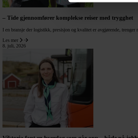
– Tide gjennomfører komplekse reiser med trygghet
I en bransje der logistikk, presisjon og kvalitet er avgjørende, trenge
Les mer
8. juli, 2026
Viktoria fant en hverdag som går opp – både på job