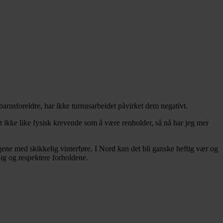
arnsforeldre, har ikke turnusarbeidet påvirket dem negativt.
et ikke like fysisk krevende som å være renholder, så nå har jeg mer
agene med skikkelig vinterføre. I Nord kan det bli ganske heftig vær og
olig og respektere forholdene.