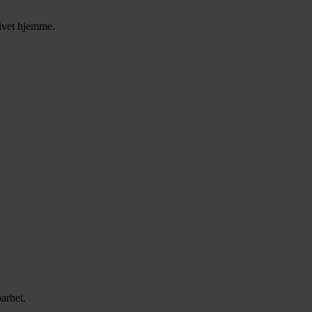
livet hjemme.
barhet.