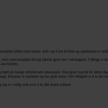
bussjåfør jobber hun turnus. Selv om Linn Kristin og samboeren er småb
 men som bussjåfør får jeg faktisk gjort mer i ukedagene. I tillegg er d
inn Kristin.
og møtt på mange utfordrende situasjoner. Hun gruet seg litt de første d
langt. Bussene er moderne og har godt utstyr. Det viktigste er å ta det r
g jeg er veldig stolt over å ha fått denne jobben