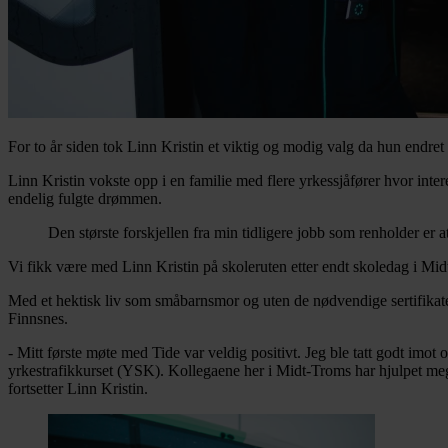
For to år siden tok Linn Kristin et viktig og modig valg da hun endret 
Linn Kristin vokste opp i en familie med flere yrkessjåfører hvor intere
endelig fulgte drømmen.
Den største forskjellen fra min tidligere jobb som renholder er a
Vi fikk være med Linn Kristin på skoleruten etter endt skoledag i M
Med et hektisk liv som småbarnsmor og uten de nødvendige sertifikatene
Finnsnes.
- Mitt første møte med Tide var veldig positivt. Jeg ble tatt godt imot
yrkestrafikkurset (YSK). Kollegaene her i Midt-Troms har hjulpet meg f
fortsetter Linn Kristin.