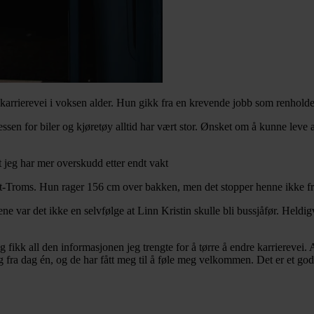
karrierevei i voksen alder. Hun gikk fra en krevende jobb som renholder, 
ssen for biler og kjøretøy alltid har vært stor. Ønsket om å kunne leve av
t jeg har mer overskudd etter endt vakt
idt-Troms. Hun rager 156 cm over bakken, men det stopper henne ikke f
 var det ikke en selvfølge at Linn Kristin skulle bli bussjåfør. Heldig
 og fikk all den informasjonen jeg trengte for å tørre å endre karriereve
ra dag én, og de har fått meg til å føle meg velkommen. Det er et godt 